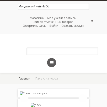
Магазины
Моя учётная запись
0
Список отмеченных товаров
Оформить заказ
Войти
Создать аккаунт
Главная
Пальто из норки
Пальт
из