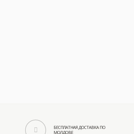
До
в
по
От
др
БЕСПЛАТНАЯ ДОСТАВКА ПО
МОЛДОВЕ