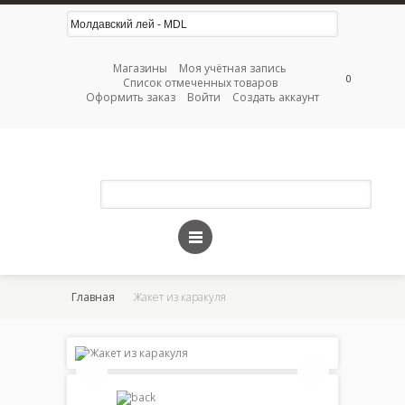
Магазины
Моя учётная запись
0
Список отмеченных товаров
Оформить заказ
Войти
Создать аккаунт
Главная
Жакет из каракуля
Жакет
из